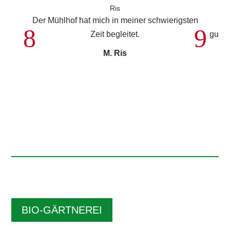
Der Mühlhof hat mich in meiner schwierigsten
Der
Zeit begleitet.
gutge
M. Ris
BIO-GÄRTNEREI